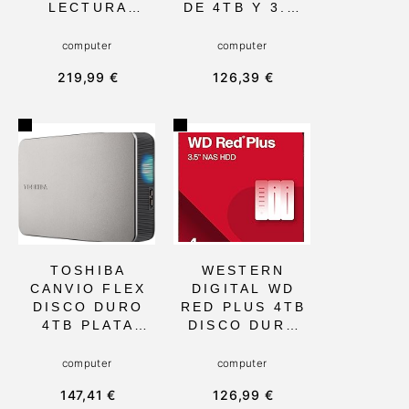
LECTURA
DE 4TB Y 3.5,
HASTA
CON CACHÉ DE
560MB/S - 2.5,
128MB Y
computer
computer
COMPACTO Y
OPERACIÓN
219,99 €
126,39 €
COMPATIBLE
24/7,
PARA
RESISTENTE A
PORTÁTILES Y
ALTAS
SMARTPHONES
TEMPERATURA
, IDEAL PARA
S PARA
MEJORAR SU
USUARIOS
DESEMPEÑO
DOMÉSTICOS Y
PEQUEÑAS
EMPRESAS
TOSHIBA
WESTERN
CANVIO FLEX
DIGITAL WD
DISCO DURO
RED PLUS 4TB
4TB PLATA
DISCO DURO
CON USB-A Y
INTERNO DE
USB-C, 5400
3,5, 5400 RPM,
computer
computer
RPM, PARA
SATA 6GB/S Y
147,41 €
126,99 €
MULTIMEDIA
256MB DE