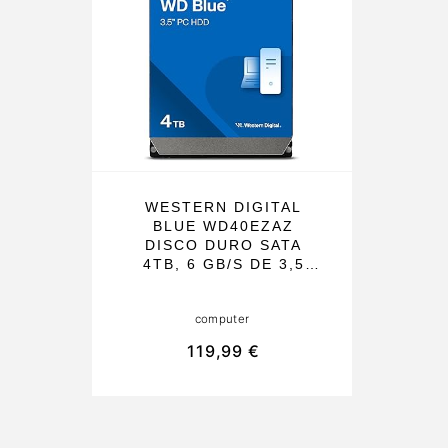
WESTERN DIGITAL
BLUE WD40EZAZ
DISCO DURO SATA
4TB, 6 GB/S DE 3,5
PULGADAS,
COMPACTO IDEAL
computer
PARA SOBREMESAS,
PORTÁTILES Y
119,99 €
SERVIDORES, CON
TECNOLOGÍA
INTELLISEEK Y
NOTOUCH RAMP