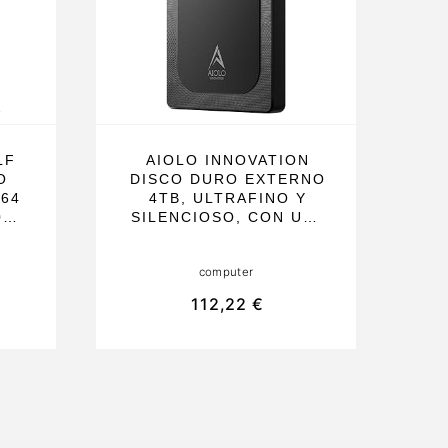
LF
AIOLO INNOVATION
O
DISCO DURO EXTERNO
 64
4TB, ULTRAFINO Y
00
SILENCIOSO, CON USB
S.
3.0 Y ALTA VELOCIDAD
PARA PC, MAC, PS4 Y
computer
O
XBOX. IDEAL PARA
D
JUEGOS Y TRABAJO
112,22 €
ES
EN MOVIMIENTO
ON
UE