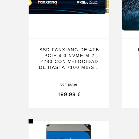
SSD FANXIANG DE 4TB
PCIE 4.0 NVME M.2
2280 CON VELOCIDAD
DE HASTA 7100 MB/S Y
DISIPADOR DE CALOR,
COMPATIBLE CON PS5,
A
computer
ORDENADORES Y
PORTÁTILES, IDEAL
199,99 €
PARA GAMERS Y
F
PROFESIONALES