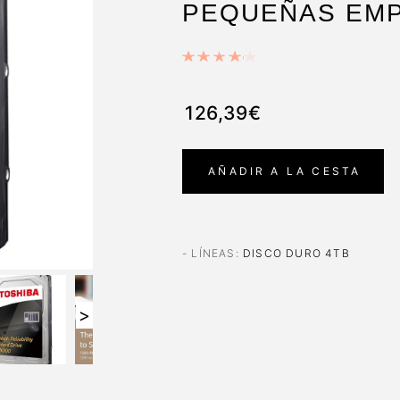
PEQUEÑAS EM
126,39€
AÑADIR A LA CESTA
- LÍNEAS
:
DISCO DURO 4TB
>