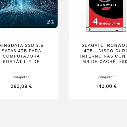
KINGDATA SSD 2.5
SEAGATE IRONWO
SATA3 4TB PARA
4TB - DISCO DUR
COMPUTADORA
INTERNO NAS CON
PORTÁTIL Y DE
MB DE CACHÉ, 59
ESCRITORIO, CON
RPM Y SATA 6GB/
LTA VELOCIDAD DE
IDEAL PARA
computer
computer
LECTURA Y
ALMACENAMIENT
ESCRITURA, Y
CONECTADO A RE
283,09 €
140,00 €
UNCIÓN PORTÁTIL.
RAID, ORDENADOR
IDEAL PARA USO
DE ESCRITORIO, C
PROFESIONAL Y
3 AÑOS DE RESC
PERSONAL
SERVICES