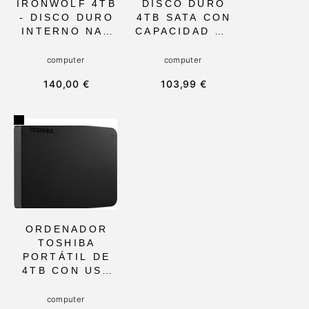
IRONWOLF 4TB
DISCO DURO
- DISCO DURO
4TB SATA CON
INTERNO NAS
CAPACIDAD DE
CON 64 MB DE
4000GB,
CACHÉ, 5900
COMPATIBLE
computer
computer
RPM Y SATA
CON
140,00 €
103,99 €
6GB/S. IDEAL
ORDENADORES
PARA
DE
ALMACENAMIE
ESCRITORIO,
NTO
IDEAL PARA
CONECTADO A
SISTEMAS DE
RED RAID,
SEGURIDAD Y
ORDENADORES
VIGILANCIA,
DE
PORTÁTIL Y DE
ESCRITORIO,
TAMAÑO 3,5
CON 3 AÑOS
PULGADAS
DE RESCUE
ORDENADOR
SERVICES
TOSHIBA
PORTÁTIL DE
4TB CON USB
3.0 Y
TECNOLOGÍA
computer