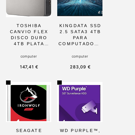
TOSHIBA
KINGDATA SSD
CANVIO FLEX
2.5 SATA3 4TB
DISCO DURO
PARA
4TB PLATA
COMPUTADORA
CON USB-A Y
PORTÁTIL Y DE
USB-C, 5400
ESCRITORIO,
computer
computer
RPM, PARA
CON ALTA
147,41 €
283,09 €
MULTIMEDIA
VELOCIDAD DE
PERSONAL Y
LECTURA Y
PROFESIONAL.
ESCRITURA, Y
PERFECTO
FUNCIÓN
PARA
PORTÁTIL.
SMARTPHONES
IDEAL PARA
, TABLETS,
USO
MAC Y PC
PROFESIONAL
WINDOWS
Y PERSONAL
SEAGATE
WD PURPLE™,