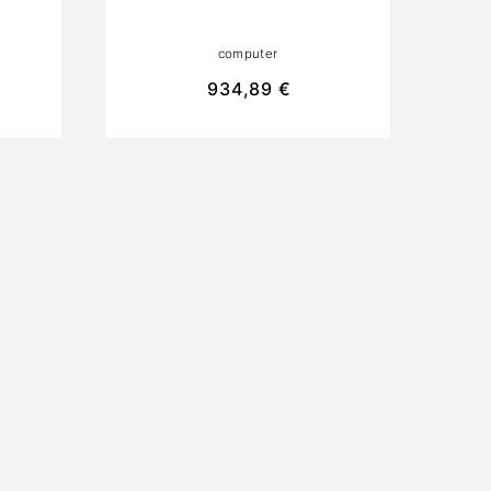
VENTILADORES AXIAL-
TECH Y PCB
computer
HD.
REVESTIDO, IDEAL
PARA JUGADORES
934,89 €
SERIOS Y PC DE
IO
ESCRITORIO DE ALTA
RESOLUCIÓN