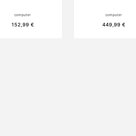
HASTA 3.4GHZ,
N100, 8GB RAM,
RÁFICOS 4K INTEL
256GB SSD, Y
computer
computer
UHD, PARA EDICIÓN
GRÁFICOS INTEL U
E VÍDEO, CON WIFI
IDEAL PARA USO
152,99 €
449,99 €
DE BANDA DUAL Y
MULTIMEDIA,
ETHERNET GIGABIT
EDUCATIVO Y DIAR