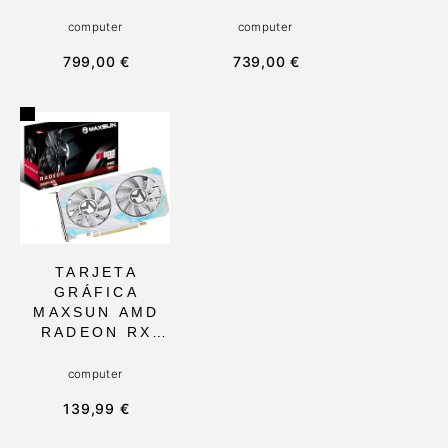
PROCESADOR
CORE I9-
AMD RYZEN 9
12900HK, 32GB
computer
computer
6900HX, 32GB
RAM, 1TB SSD
799,00 €
739,00 €
RAM Y 1TB
CON WIFI 6E Y
SSD, IDEAL
UHD 8K, IDEAL
PARA EDICIÓN
PARA
DE VIDEOS Y
SERVIDORES
JUEGOS
HOGAREÑOS Y
LIGEROS
APLICACIONES
EDUCATIVAS
TARJETA
GRÁFICA
MAXSUN AMD
RADEON RX
580 8GB
GAMING CON
computer
GDDR5,
139,99 €
DIRECTX 12 Y
DESCODIFICAC