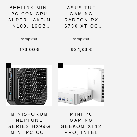
BEELINK MINI
ASUS TUF
PC CON CPU
GAMING
ALDER LAKE-N
RADEON RX
N100, 16GB
6750 XT OC
RAM Y 500GB
EDITION 12GB
SSD, WIFI6 Y
GDDR6 CON
computer
computer
BT 5.2, IDEAL
VENTILADORES
179,00 €
934,89 €
PARA USO
AXIAL-TECH Y
DIARIO,
PCB
TAMAÑO
REVESTIDO,
COMPACTO,
IDEAL PARA
ADMITE
JUGADORES
PANTALLA
SERIOS Y PC
DUAL HDMI Y
DE
RENDIMIENTO
ESCRITORIO
EFICIENTE
DE ALTA
RESOLUCIÓN
MINISFORUM
MINI PC
NEPTUNE
GAMING
SERIES HX99G
GEEKOM XT12
MINI PC CON
PRO, INTEL