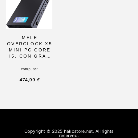
WIFI 6 Y
APLICACIONES
BLUETOOTH
INDUSTRIALES
5.2. PERFECTO
Y OPERACIÓN
PARA
24/7
ENTUSIASTAS
MELE
OVERCLOCK X5
MINI PC CORE
I5, CON GRAN
CONECTIVIDAD
Y
computer
ALMACENAMIE
474,99 €
NTO
EXPANDIBLE,
COMPACTO Y
POTENTE,
IDEAL PARA
PROFESIONALE
S Y
APLICACIONES
COMERCIALES
Copyright © 2025 hakcstore.net. All rights
reserved.
AVANZADAS