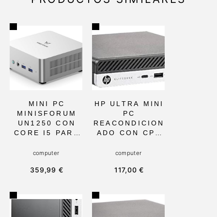
MINI PC
HP ULTRA MINI
MINISFORUM
PC
UN1250 CON
REACONDICION
CORE I5 PARA
ADO CON CPU
PROFESIONALE
INTEL CORE
S, 16 GB RAM
I5-6500T, 16
computer
computer
Y 1 TB SSD, 12
GB DE RAM,
359,99 €
117,00 €
NÚCLEOS,
DISCO 250 GB,
HDMI/USB-C,
WINDOWS 10 Y
TAMAÑO
WIFI. IDEAL
COMPACTO Y
PARA USO
ALTA
PERSONAL Y