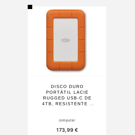
R
DISCO DURO
PORTÁTIL LACIE
RUGGED USB-C DE
4TB, RESISTENTE A
GOLPES Y CAÍDAS,
IDEAL PARA PC Y MAC,
computer
CON TRANSFERENCIA
RÁPIDA HASTA 130
173,99 €
MB/S Y SUSCRIPCIÓN