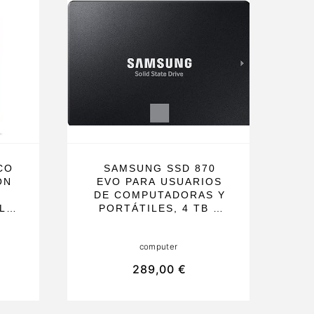
CO
SAMSUNG SSD 870
ON
EVO PARA USUARIOS
DE COMPUTADORAS Y
LE
PORTÁTILES, 4 TB Y
ES
2,5 PULGADAS, CON
TURBOWRITE
computer
MAS
INTELIGENTE Y
Y
SOFTWARE MAGICIAN,
289,00 €
TIL
SATA 560 MB/S EN
5
COLOR NEGRO