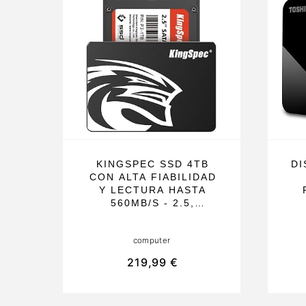
KINGSPEC SSD 4TB
DI
CON ALTA FIABILIDAD
Y LECTURA HASTA
560MB/S - 2.5,
COMPACTO Y
COMPATIBLE PARA
computer
PORTÁTILES Y
SMARTPHONES, IDEAL
S
219,99 €
PARA MEJORAR SU
DESEMPEÑO
C