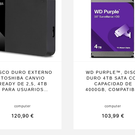
SCO DURO EXTERNO
WD PURPLE™, DIS
TOSHIBA CANVIO
DURO 4TB SATA C
READY DE 2,5, 4TB
CAPACIDAD DE
PARA USUARIOS
4000GB, COMPATIB
DOMÉSTICOS Y
CON ORDENADOR
EMPRESARIALES,
DE ESCRITORIO,
computer
computer
CONEXIÓN
IDEAL PARA SISTE
UPERSPEED USB 3.2
DE SEGURIDAD 
120,90 €
103,99 €
GEN 1 Y
VIGILANCIA, PORTÁ
OMPATIBILIDAD USB
Y DE TAMAÑO 3,
2.0. IDEAL PARA
PULGADAS