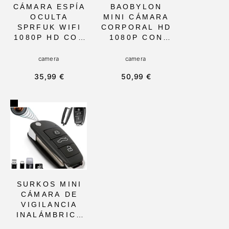
CÁMARA ESPÍA
BAOBYLON
OCULTA
MINI CÁMARA
SPRFUK WIFI
CORPORAL HD
1080P HD CON
1080P CON
DETECCIÓN DE
VISIÓN
MOVIMIENTO Y
NOCTURNA Y
camera
camera
GRABACIÓN EN
DETECCIÓN DE
35,99 €
50,99 €
BUCLE,
MOVIMIENTO,
COMPATIBLE
32GB DE
CON
ALMACENAMIE
SMARTPHONE,
NTO,
IDEAL PARA
PORTÁTIL Y
SEGURIDAD EN
COMPACTA,
INTERIORES Y
IDEAL PARA
EXTERIORES
VIGILANCIA EN
INTERIORES Y
EXTERIORES
SURKOS MINI
CÁMARA DE
VIGILANCIA
INALÁMBRICA
PARA