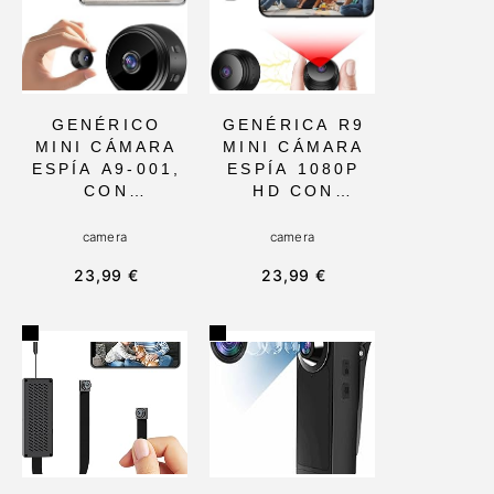
GENÉRICO
GENÉRICA R9
MINI CÁMARA
MINI CÁMARA
ESPÍA A9-001,
ESPÍA 1080P
CON
HD CON
RESOLUCIÓN
VISIÓN
1080P Y
NOCTURNA,
camera
camera
DETECCIÓN DE
150° ÁNGULO
23,99 €
23,99 €
MOVIMIENTO,
DE VISIÓN,
WIFI,
LARGA
PORTÁTIL Y
DURACIÓN Y
RESISTENTE A
COMPATIBLE
CLIMAS
CON TABLET O
ADVERSOS,
SMARTPHONE.
IDEAL PARA
IDEAL PARA
SEGURIDAD
ESPIONAJE EN
INTERIOR Y
CASA O
EXTERIOR
NEGOCIOS