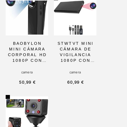
MINI CÁMARA
SEGURIDAD
CORPORAL
INTERIOR Y
FULL HD DE
EXTERIOR,
32GB Y 1080P
CONTROL POR
PARA HOGAR O
APP PARA
SEGURIDAD
HOGAR Y
PERSONAL
NEGOCIOS
BAOBYLON
STWTVT MINI
MINI CÁMARA
CÁMARA DE
CORPORAL HD
VIGILANCIA
1080P CON
1080P CON
VISIÓN
VISIÓN
NOCTURNA Y
NOCTURNA Y
camera
camera
DETECCIÓN DE
DETECCIÓN DE
50,99 €
60,99 €
MOVIMIENTO,
MOVIMIENTO,
32GB DE
BATERÍA DE
ALMACENAMIE
10000 MAH Y
NTO,
FUNCIÓN DE
PORTÁTIL Y
INTERFAZ TIPO
COMPACTA,
C. IDEAL PARA
IDEAL PARA
USO EN HOGAR
VIGILANCIA EN
Y OFICINA