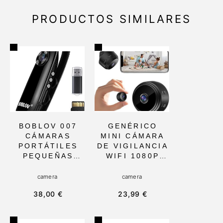
PRODUCTOS SIMILARES
BOBLOV 007
GENÉRICO
CÁMARAS
MINI CÁMARA
PORTÁTILES
DE VIGILANCIA
PEQUEÑAS
WIFI 1080P
PARA
CON
CICLISTAS,
DETECCIÓN DE
camera
camera
CON
MOVIMIENTO Y
38,00 €
23,99 €
GRABACIÓN EN
VISIÓN
BUCLES Y CLIP
NOCTURNA.
MAGNÉTICO.
IDEAL PARA LA