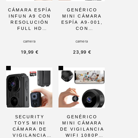
CÁMARA ESPÍA
GENÉRICO
INFUN A9 CON
MINI CÁMARA
RESOLUCIÓN
ESPÍA A9-001,
FULL HD
CON
1080P,
RESOLUCIÓN
DETECCIÓN DE
1080P Y
camera
camera
MOVIMIENTO Y
DETECCIÓN DE
19,99 €
23,99 €
LENTE ULTRA
MOVIMIENTO,
GRAN
WIFI,
ANGULAR,
PORTÁTIL Y
PARA
RESISTENTE A
VIGILANCIA
CLIMAS
INTERIOR VÍA
ADVERSOS,
WIFI 2.4G
IDEAL PARA
IDEAL PARA
SEGURIDAD
CASA O
INTERIOR Y
OFICINA
EXTERIOR
SECURITY
GENÉRICO
TOYS MINI
MINI CÁMARA
CÁMARA DE
DE VIGILANCIA
VIGILANCIA
WIFI 1080P