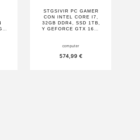
STGSIVIR PC GAMER
CON INTEL CORE I7,
N
32GB DDR4, SSD 1TB,
GB
Y GEFORCE GTX 1660
,
SUPER,
EAL
CONECTIVIDAD WIFI Y
computer
LTO
BLUETOOTH. IDEAL
N
PARA JUEGOS Y
574,99 €
ICS
EDICIÓN, CON
1
VENTILADORES RGB Y
WINDOWS 11