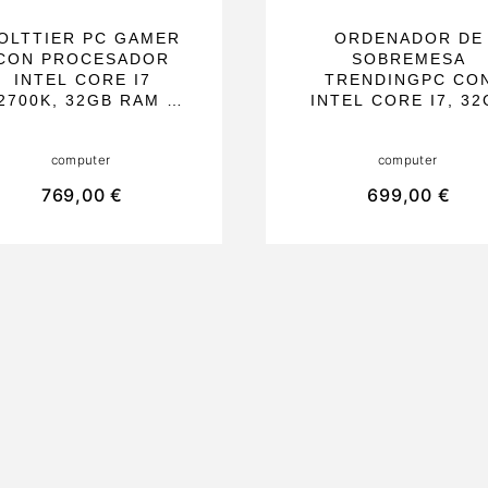
OLTTIER PC GAMER
ORDENADOR DE
CON PROCESADOR
SOBREMESA
INTEL CORE I7
TRENDINGPC CO
2700K, 32GB RAM Y
INTEL CORE I7, 32
SSD DE 1TB,
RAM, SSD DE 1TB
RÁFICOS INTEL UHD
WIFI 6 Y BT 5.2. ID
computer
computer
770, WIFI 6 Y
PARA OFICINA Y A
UETOOTH 5.2 IDEAL
RENDIMIENTO CO
769,00 €
699,00 €
ARA PROFESIONALES
INTEL UHD GRAPH
Y EDICIÓN DE
770 Y WINDOWS 1
IMÁGENES
PRO