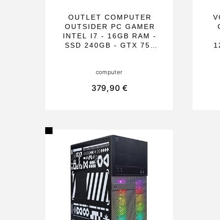
OUTLET COMPUTER
V
OUTSIDER PC GAMER
INTEL I7 - 16GB RAM -
SSD 240GB - GTX 750
1
4GB - WINDOWS 11
PRO - WIFI USB - HDMI
G
computer
Y VGA - CAJA CON
VIDRIO TEMPLADO -
BL
379,90 €
IDEAL PARA
P
ESTUDIANTES