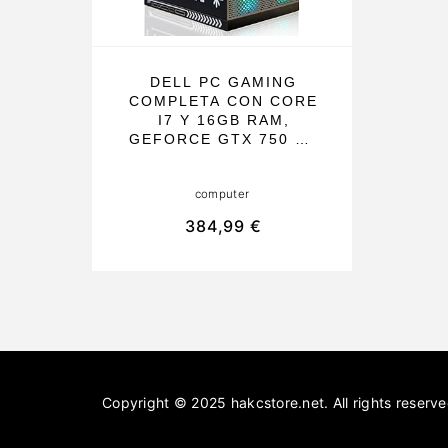
DELL PC GAMING
COMPLETA CON CORE
I7 Y 16GB RAM,
GEFORCE GTX 750 TI,
SSD 512GB Y HDD
3TB, WIFI 600M Y
computer
BLUETOOTH 5.0.
IDEAL PARA GAMERS
384,99 €
EXIGENTES Y
APLICACIONES
PROFESIONALES
Copyright © 2025 hakcstore.net. All rights reserve