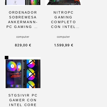
PROFESIONALE
AVANZADOS
S
ORDENADOR
NITROPC
SOBREMESA
GAMING
ANKERMANN-
COMPLETO
PC GAMING V1
CON INTEL
CON INTEL
CORE I7-
CORE I7 8700,
12700K, RTX
computer
computer
32GB RAM Y
4060 8GB, RAM
829,00 €
1.599,99 €
GEFORCE RTX
32GB Y 2TB
3060 DE 12GB,
M.2 NVME,
SSD 1TB, WIFI,
MONITOR
Y WINDOWS 11
CURVO 27,
PRO, IDEAL
TECLADO,
PARA GAMERS
RATÓN Y
AVANZADOS
AURICULARES
RGB. IDEAL
PARA GAMERS
EXTREMOS
STGSIVIR PC
GAMER CON
INTEL CORE