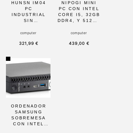
HUNSN IM04
NIPOGI MINI
PC
PC CON INTEL
INDUSTRIAL
CORE I5, 32GB
SIN
DDR4, Y 512GB
VENTILADOR
SSD M.2:
CON INTEL
COMPACTO Y
computer
computer
CORE I5,
POTENTE,
321,99 €
439,00 €
WINDOWS 11,
IDEAL PARA
8GB RAM Y
OFICINA EN
128GB SSD,
CASA Y
COMPACTO,
MULTIMEDIA,
SILENCIOSO Y
SOPORTA
EFICIENTE.
TRIPLE
IDEAL PARA
PANTALLA 4K Y
APLICACIONES
CONEXIONES
INDUSTRIALES
WIFI6/BLUETO
CONTINUAS
OTH 5.2
ORDENADOR
SAMSUNG
SOBREMESA
CON INTEL
CORE I5,