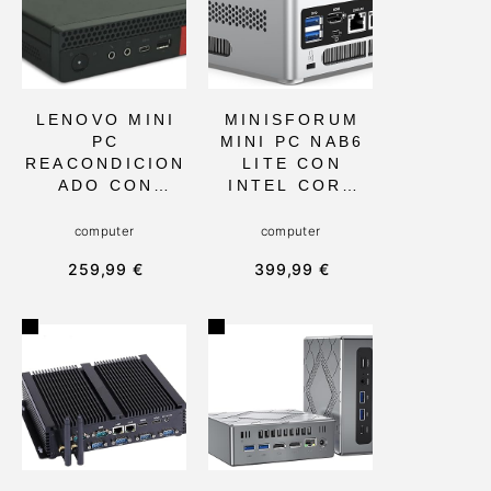
LENOVO MINI
MINISFORUM
PC
MINI PC NAB6
REACONDICION
LITE CON
ADO CON
INTEL CORE
WINDOWS 11
I5, 16GB DDR4
PRO PARA
Y SSD DE
computer
computer
PROFESIONALE
500GB, DUAL
259,99 €
399,99 €
S, INTEL CORE
LAN 2,5G, WIFI
I5, 512GB SSD,
6, IDEAL PARA
16GB RAM,
JUEGOS
WIFI Y
LIGEROS,
BLUETOOTH.
EDICIÓN
IDEAL PARA
MULTIMEDIA Y
OFICINA Y USO
TRABAJO
DIARIO
PROFESIONAL
EN CASA