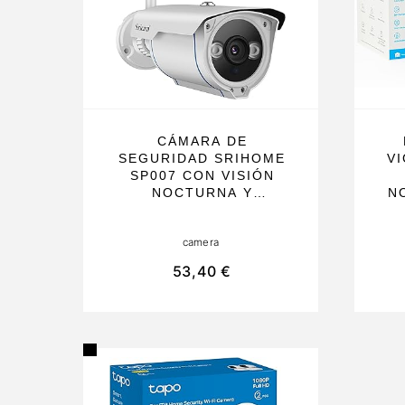
CÁMARA DE
SEGURIDAD SRIHOME
V
SP007 CON VISIÓN
NOCTURNA Y
N
RESISTENTE AL AGUA,
CONECTIVIDAD WI-FI,
camera
IDEAL PARA USO EN
INTERIOR Y
F
53,40 €
EXTERIOR. PERFECTA
PARA HOGAR Y
EMPRESA
H