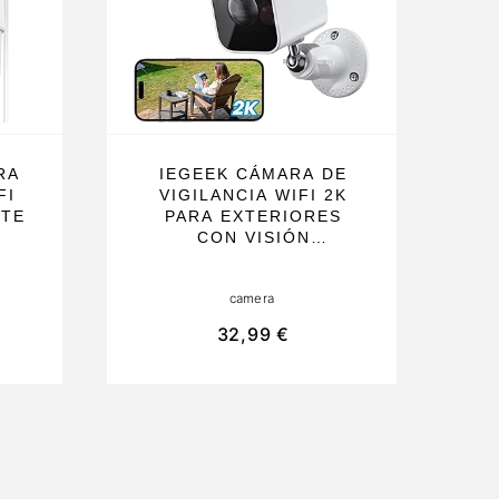
RA
IEGEEK CÁMARA DE
FI
VIGILANCIA WIFI 2K
NTE
PARA EXTERIORES
CON VISIÓN
R Y
NOCTURNA EN COLOR,
AUDIO BIDIRECCIONAL
camera
66
Y DETECCIÓN DE
UA.
MOVIMIENTO PIR,
32,99 €
RES
IDEAL PARA EL HOGAR
Y NEGOCIOS