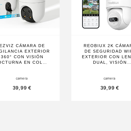
EZVIZ CÁMARA DE
REOBIUX 2K CÁMA
IGILANCIA EXTERIOR
DE SEGURIDAD WI
360° CON VISIÓN
EXTERIOR CON LE
OCTURNA EN COLOR
DUAL, VISIÓN
Y DETECCIÓN IA,
NOCTURNA A COLO
AUDIO
AUDIO
camera
camera
BIDIRECCIONAL, Y
BIDIRECCIONAL, IP
OCOS INTEGRADOS,
RESISTENTE AL AG
39,99 €
39,99 €
IDEAL PARA LA
IDEAL PARA HOGA
SEGURIDAD DEL
Y NEGOCIOS
OGAR Y NEGOCIOS