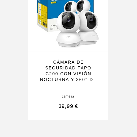
CÁMARA DE
SEGURIDAD TAPO
C200 CON VISIÓN
NOCTURNA Y 360° DE
COBERTURA,
NOTIFICACIONES EN
camera
TIEMPO REAL Y
ALMACENAMIENTO EN
39,99 €
TARJETA SD. IDEAL
PARA USO INTERIOR
EN HOGAR Y OFICINA