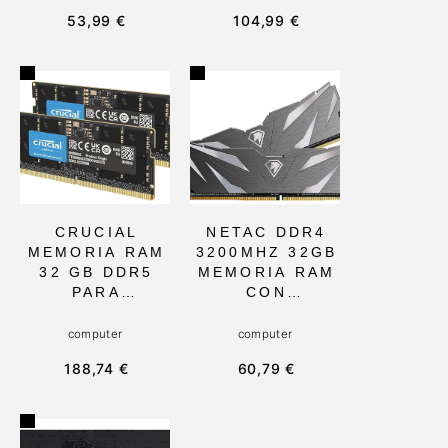
ALTO
DE
53,99 €
104,99 €
RENDIMIENTO
ESCRITORIO,
Y RÁPIDA
CON
DISIPACIÓN
VELOCIDAD DE
TÉRMICA,
6000 MHZ Y
IDEAL PARA
LATENCIA
JUGADORES Y
CL36, IDEAL
ENTUSIASTAS
PARA
DEL
OVERCLOCKIN
RENDIMIENTO
G Y PERFILES
EN
PERSONALIZAD
PLATAFORMAS
OS
CRUCIAL
NETAC DDR4
AMD E INTEL
MEMORIA RAM
3200MHZ 32GB
32 GB DDR5
MEMORIA RAM
PARA
CON
ORDENADORES
DISIPADOR DE
PORTÁTILES,
CALOR DE
computer
computer
5600MHZ SO-
ALTO
188,74 €
60,79 €
DIMM CON
RENDIMIENTO
INTEL XMP 3.0
Y ALTA
Y AMD EXPO,
CAPACIDAD DE
IDEAL PARA
OVERCLOCKIN