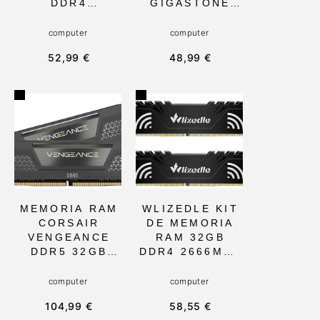
DDR4
GIGASTONE
2666MHZ, SIN
32GB DDR3
ECC Y
1600MHZ CL11,
computer
computer
LATENCIA
1.35V, SO-
52,99 €
48,99 €
CL19, IDEAL
DIMM 204-PIN,
PARA
SIN ECC,
PORTÁTILES Y
COMPATIBLE
MINI PC TODO-
CON HP, DELL,
EN-UNO,
Y MÁS. IDEAL
PAQUETE DE
PARA
2X16GB
ACTUALIZACIÓ
N DE LAPTOPS
Y NOTEBOOKS
MEMORIA RAM
WLIZEDLE KIT
CORSAIR
DE MEMORIA
VENGEANCE
RAM 32GB
DDR5 32GB
DDR4 2666MHZ
PARA
CL19, CON
ORDENADORES
DISIPADOR DE
computer
computer
DE
CALOR Y BAJA
104,99 €
58,55 €
ESCRITORIO,
TENSIÓN,