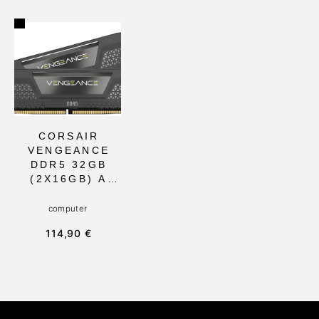
CON
IDEAL PARA
VELOCIDAD DE
MEJORAR EL
6000 MHZ Y
RENDIMIENTO
LATENCIA
DE
CL36, IDEAL
COMPUTADORE
PARA
S DE
OVERCLOCKIN
ESCRITORIO
G Y PERFILES
PERSONALIZAD
OS
CORSAIR
VENGEANCE
DDR5 32GB
(2X16GB) A
6000MHZ, CON
MEMORIA
computer
REGISTRADA Y
114,90 €
COMPATIBILID
AD AMD EXPO,
IDEAL PARA
ORDENADORES
DE
ESCRITORIO