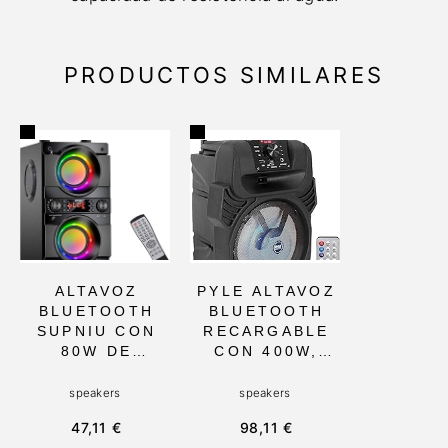
PRODUCTOS SIMILARES
ALTAVOZ
PYLE ALTAVOZ
BLUETOOTH
BLUETOOTH
SUPNIU CON
RECARGABLE
80W DE
CON 400W,
POTENCIA Y
SUBWOOFER
LUCES LED
DE 8,
speakers
speakers
INTERMITENTE
TWEETER DE
47,11 €
98,11 €
S, TWEETER
1, LUCES DE