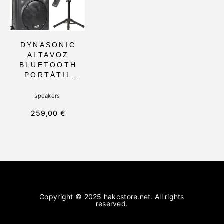
DJS Y FIESTAS
AL AIRE LIBRE
DYNASONIC
ALTAVOZ
BLUETOOTH
PORTÁTIL
PROFESIONAL
DE 700W, 12
speakers
PULGADAS
259,00 €
CON TWS Y
BATERÍA
RECARGABLE,
INCLUYE 2
MICRÓFONOS
KARAOKE Y
SOPORTE
TABLET, IDEAL
PARA EVENTOS
Copyright © 2025 hakcstore.net. All rights
reserved.
Y
PRESENTACION