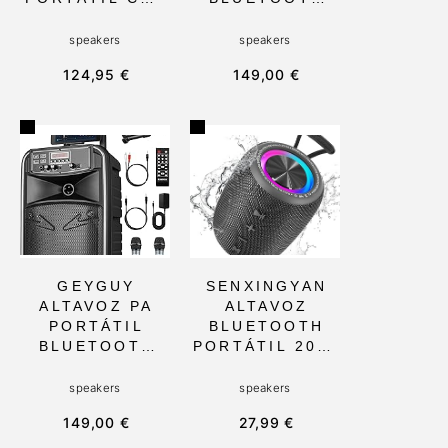
REPRODUCTOR
PORTABLE DE
DE CD HIFI Y
900W, CON 2
speakers
speakers
RADIO DAB+ Y
MICRÓFONOS
124,95 €
149,00 €
FM, 60W DE
Y LUCES LED,
POTENCIA Y
TROLLEY DE
BLUETOOTH.
34,5X71,8X31,
IDEAL PARA
5CM,
AMANTES DE
PERFECTO
LA MÚSICA EN
PARA
CASA
INTERIOR Y
EXTERIOR.
IDEAL PARA
FIESTAS Y
KARAOKE
GEYGUY
SENXINGYAN
ALTAVOZ PA
ALTAVOZ
PORTÁTIL
BLUETOOTH
BLUETOOTH
PORTÁTIL 20W,
CON
IMPERMEABLE
SUBWOOFER
IPX6 CON
speakers
speakers
DE 8 Y 2
SONIDO
149,00 €
27,99 €
MICRÓFONOS
ESTÉREO HD Y
INALÁMBRICOS
LUCES LED,