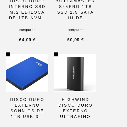
DISCO DURO
YOTTAMASTER
INTERNO SSD
S25PRO 1TB
M.2 EDILOCA
SSD 2.5 SATA
DE 1TB NVME
III DE
1.3 PCIE GEN3
ALUMINIO,
X4, ALTA
HASTA
computer
computer
VELOCIDAD
500MB/S DE
64,99 €
59,99 €
2150/1850
LECTURA Y 3D
MB/S,
NAND FLASH,
COMPATIBLE
IDEAL PARA
CON
PROFESIONALE
PORTÁTILES Y
S Y
ESCRITORIO,
ACTUALIZACIO
IDEAL PARA
NES RÁPIDAS
GAMING Y
EN
TRABAJO
ORDENADOR O
DIARIO
MAC
DISCO DURO
HIGHWIND
EXTERNO
DISCO DURO
SONNICS DE
EXTERNO
1TB USB 3.1
ULTRAFINO
TIPO C,
USB 2T CON