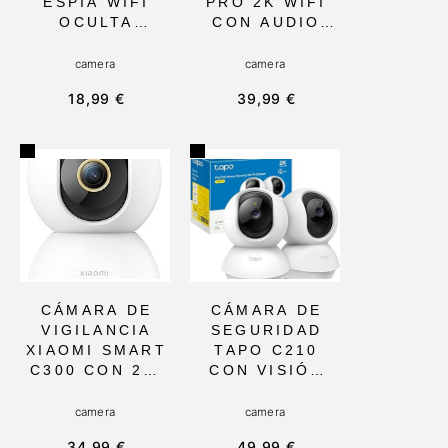
ESPÍA WIFI
PRO 2K WIFI
OCULTA
CON AUDIO
MODELO X6
BIDIRECCIONA
CON VISIÓN
L Y VISIÓN
camera
camera
NOCTURNA Y
NOCTURNA
18,99 €
39,99 €
DETECCIÓN DE
MEJORADA,
MOVIMIENTO,
COMPATIBLE
1080P,
CON ALEXA,
COMPACTA Y
PARA
BATERÍA
MONITOREO
RECARGABLE,
DE BEBÉ Y
IDEAL PARA
MASCOTAS,
VIGILANCIA
CON
INTERIOR Y
NOTIFICACION
EXTERIOR
ES PUSH
CÁMARA DE
CÁMARA DE
VIGILANCIA
SEGURIDAD
XIAOMI SMART
TAPO C210
C300 CON 2K,
CON VISIÓN
360° Y
NOCTURNA
DETECCIÓN DE
AVANZADA Y
camera
camera
MOVIMIENTO,
DETECCIÓN DE
34,99 €
49,99 €