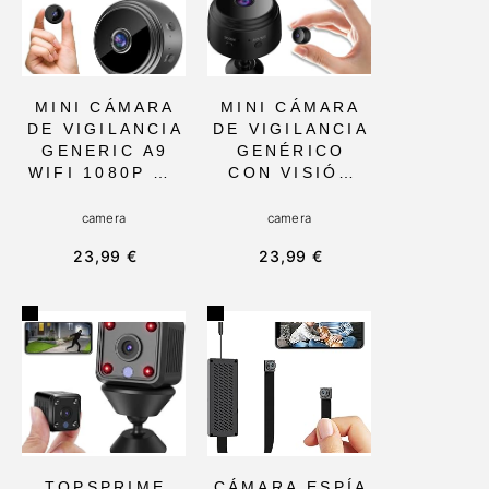
MINI CÁMARA
MINI CÁMARA
DE VIGILANCIA
DE VIGILANCIA
GENERIC A9
GENÉRICO
WIFI 1080P HD
CON VISIÓN
CON
NOCTURNA
DETECCIÓN DE
1080P Y
camera
camera
MOVIMIENTO Y
VISUALIZACIÓ
23,99 €
23,99 €
VISIÓN
N REMOTA
NOCTURNA,
WIFI,
10MM, IDEAL
PORTÁTIL Y
PARA
MONTAJE EN
INTERIOR Y
PARED, IDEAL
EXTERIOR,
PARA
MONITOREA TU
SEGURIDAD
HOGAR DESDE
INFANTIL
EL MÓVIL
INTERIOR
TOPSPRIME
CÁMARA ESPÍA