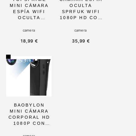
MINI CÁMARA
OCULTA
ESPÍA WIFI
SPRFUK WIFI
OCULTA
1080P HD CON
MODELO X6
DETECCIÓN DE
CON VISIÓN
MOVIMIENTO Y
camera
camera
NOCTURNA Y
GRABACIÓN EN
18,99 €
35,99 €
DETECCIÓN DE
BUCLE,
MOVIMIENTO,
COMPATIBLE
1080P,
CON
COMPACTA Y
SMARTPHONE,
BATERÍA
IDEAL PARA
RECARGABLE,
SEGURIDAD EN
IDEAL PARA
INTERIORES Y
VIGILANCIA
EXTERIORES
INTERIOR Y
EXTERIOR
BAOBYLON
MINI CÁMARA
CORPORAL HD
1080P CON
VISIÓN
NOCTURNA Y
camera