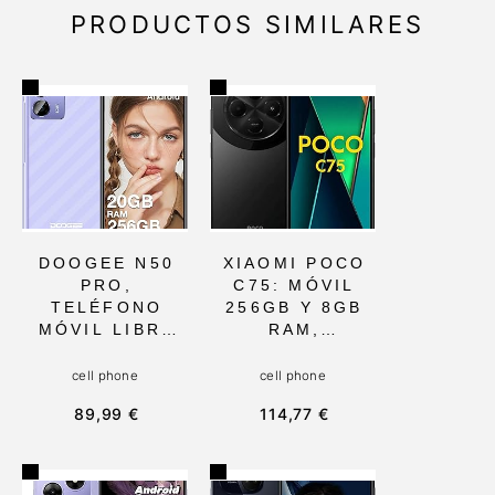
PRODUCTOS SIMILARES
DOOGEE N50
XIAOMI POCO
PRO,
C75: MÓVIL
TELÉFONO
256GB Y 8GB
MÓVIL LIBRE
RAM,
2024 CON
PANTALLA DE
ANDROID 13 Y
6.88 CON
cell phone
cell phone
12GB RAM +
CÁMARA DE
89,99 €
114,77 €
256GB ROM,
50MP, IDEAL
6,52 HD
PARA
PANTALLA,
USUARIOS DE
CÁMARAS DE
4G Y GRAN