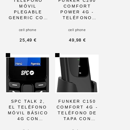
TELÉFONO
FUNKER C250
MÓVIL
COMFORT
PLEGABLE
POWER 4G -
GENERIC CON
TELÉFONO
PANTALLA DE
MÓVIL PARA
1,77
MAYORES CON
cell phone
cell phone
PULGADAS Y
BOTÓN SOS Y
25,49 €
49,98 €
CAPACIDAD
PANTALLA
PARA DOS
DOBLE, TIPO-C
TARJETAS SIM.
Y TECLAS
INCLUYE
GRANDES,
MARCACIÓN
IDEAL PARA
RÁPIDA Y
PERSONAS
LINTERNA,
MAYORES
IDEAL PARA
BUSCANDO
USO
FACILIDAD DE
COTIDIANO
USO Y
SEGURIDAD
SPC TALK 2,
FUNKER C150
EL TELÉFONO
COMFORT 4G -
MÓVIL BÁSICO
TELÉFONO DE
4G CON
TAPA CON
BATERÍA DE
TECLAS