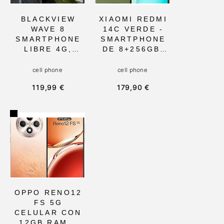
PARA EL USO
DIARIO
BLACKVIEW
XIAOMI REDMI
WAVE 8
14C VERDE -
SMARTPHONE
SMARTPHONE
LIBRE 4G,
DE 8+256GB,
ANDROID 14
PANTALLA DE
CON 12GB RAM
6.88 120HZ
cell phone
cell phone
Y 256GB, 6,56
LCD HD+,
119,99 €
179,90 €
HD+ PANTALLA,
CÁMARA DUAL
BATERÍA
CON IA DE
5000MAH,
50MP,
IDEAL PARA
5160MAH Y
USUARIOS
NFC. IDEAL
MODERNOS Y
PARA USO
MULTITAREA
INTENSIVO Y
EN
FOTOGRAFÍA
MOVIMIENTO
NÍTIDA
OPPO RENO12
FS 5G
CELULAR CON
12GB RAM Y