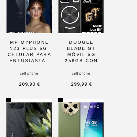
MP MYPHONE
DOOGEE
N23 PLUS 5G,
BLADE GT
CELULAR PARA
MÓVIL 5G
ENTUSIASTAS
256GB CON
DE LA
PANTALLA
TECNOLOGÍA
FHD+ 6.72,
cell phone
cell phone
CON 12 GB DE
LUZ LED
209,90 €
299,99 €
RAM,
DINÁMICA Y
INCREÍBLE
CUERPO
CÁMARA DE 50
IRROMPIBLE.
MPX,
IDEAL PARA
PANTALLA
AVENTUREROS
FHD+ DE 6,78
Y
Y FUNCIONES
PROFESIONALE
AVANZADAS,
S EN
PERFECTO
MOVIMIENTO