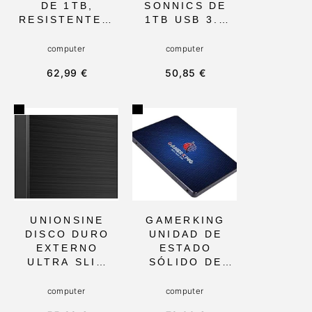
DE 1TB,
SONNICS DE
RESISTENTE A
1TB USB 3.1
GOLPES Y CON
TIPO C,
3D NAND TLC,
COMPATIBLE
computer
computer
TAMAÑO 2.5,
CON
62,99 €
50,85 €
IDEAL PARA
WINDOWS,
COMPUTADORA
MAC, SMART
S DE
TV, XBOX Y
ESCRITORIO Y
PS4/PS5,
DE FÁCIL
ULTRAFINO Y
INSTALACIÓN
PORTÁTIL EN
AZUL PARA
ALMACENAMIE
NTO DE
PELÍCULAS Y
JUEGOS
UNIONSINE
GAMERKING
DISCO DURO
UNIDAD DE
EXTERNO
ESTADO
ULTRA SLIM
SÓLIDO DE
1TB USB 3.0,
1TB SATA3, 2.5
2.5 PORTÁTIL
PARA
computer
computer
Y PLUG &
PORTÁTIL Y