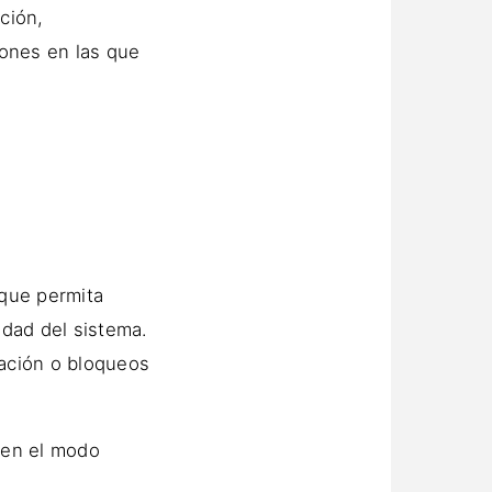
ción,
iones en las que
 que permita
idad del sistema.
ración o bloqueos
inen el modo