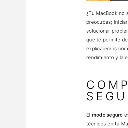
¿Tu MacBook no a
preocupes; inicia
solucionar proble
que te permite de
explicaremos cóm
rendimiento y la e
COMP
SEGU
El
modo seguro
es
técnicos en tu M