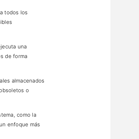
a todos los
ibles
ejecuta una
res de forma
rales almacenados
obsoletos o
stema, como la
o un enfoque más