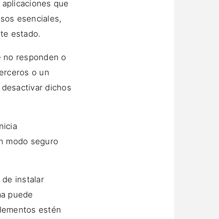
 aplicaciones que
esos esenciales,
ste estado.
e no responden o
terceros o un
l desactivar dichos
nicia
 en modo seguro
de instalar
ema puede
elementos estén