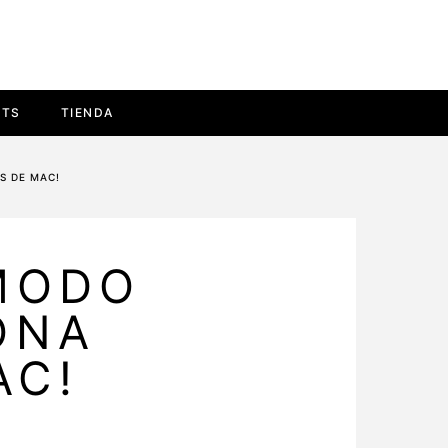
ETS
TIENDA
S DE MAC!
 MODO
ONA
AC!