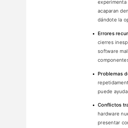
experimenta 
acaparan dem
dándote la o
Errores recu
cierres ines
software mal 
componentes 
Problemas d
repetidament
puede ayudart
Conflictos tr
hardware nue
presentar co